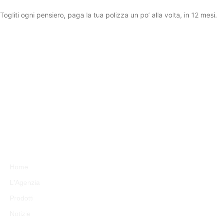
Togliti ogni pensiero, paga la tua polizza un po’ alla volta, in 12 mesi.
Agenzia Generale di Verona
Circonvallazione Maroncelli 12/B
37123 Verona (VR) tel.:
045
800 2503
email:
office@isegoria.it
email: sinistri@isegoria.it
email: amministrazione@isegoria.it
pec:
isegoria@pec.isegoria.it
P. IVA: 03796030231
Orari: Dal lunedì al Venerdì 08:45/12:30 –
14:30/18:30 –
Agosto chiuso il pomeriggio
Menu
Home
L'Agenzia
Prodotti
Notizie