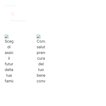
Contatti
WhatsApp
Ultime Notizie
04/08/2026
28/07/2026
Scegli di
Convenzioni
assicurare
salute:
il futuro
prenditi
della tua
cura del tuo
famiglia
benessere,
Leggi
conviene
Tutto...
Leggi
Tutto...
Convenzioni
,
Notizie
Convenzioni
Notizie
,
Risparmio